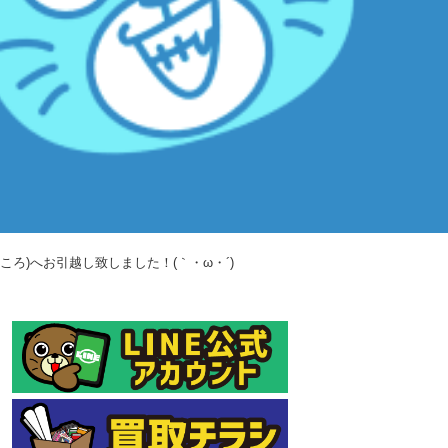
ところ)へお引越し致しました！(｀・ω・´)ゞ