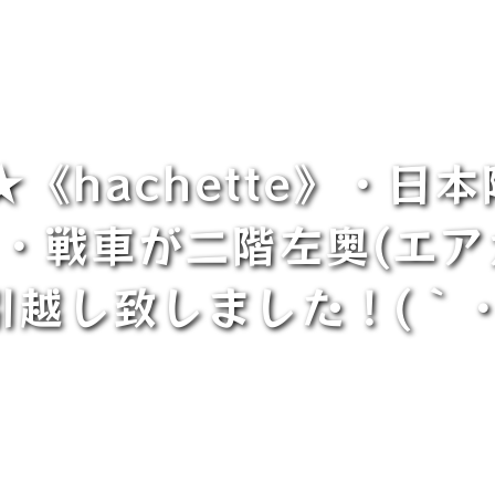
★《hachette》・
I》・戦車が二階左奥(
引越し致しました！(｀・