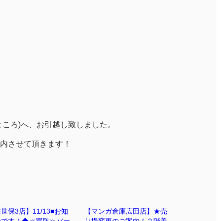
ところ)へ、お引越し致しました。
内させて頂きます！
世保3店】11/13■お知
【マンガ倉庫広田店】★売
せです！◆≪買取≫バー
り場変更のご案内！２階美