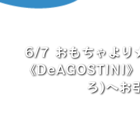
6/7 おもちゃより
《DeAGOSTIN
ろ)へお