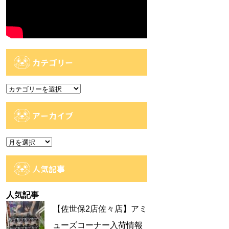
カテゴリー
カ
テ
ゴ
アーカイブ
リ
ー
ア
ー
カ
人気記事
イ
ブ
人気記事
【佐世保2店佐々店】アミ
ューズコーナー入荷情報