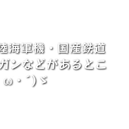
日本陸海軍機・国産鉄道
エアガンなどがあるとこ
ω・´)ゞ