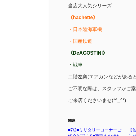
当店大人気シリーズ
《hachette》
・日本陸海軍機
・国産鉄道
《DeAGOSTINI》
・戦車
二階左奥(エアガンなどがある
ご不明な際は、スタッフがご案
ご来店くださいませ(*^_^*)
関連
■7/2■ミリタリーコーナーご
【佐
紹介(*´▽｀*)■買取もお持ち
ら