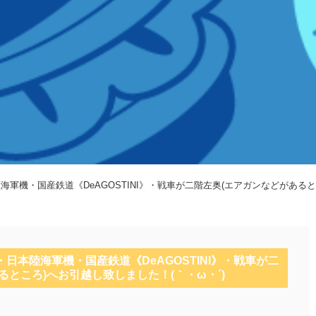
日本陸海軍機・国産鉄道《DeAGOSTINI》・戦車が二階左奥(エアガンなどがある
e》・日本陸海軍機・国産鉄道《DeAGOSTINI》・戦車が二
るところ)へお引越し致しました！(｀・ω・´)ゞ