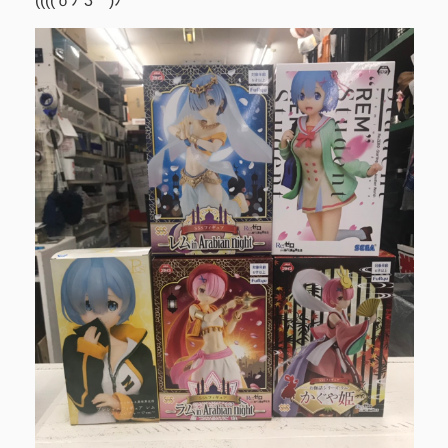
((((ｏﾉ´3｀)ﾉ