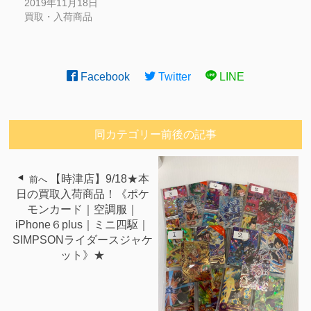
2019年11月18日
買取・入荷商品
Facebook
Twitter
LINE
同カテゴリー前後の記事
【時津店】9/18★本
前へ
日の買取入荷商品！《ポケ
モンカード｜空調服｜
iPhone６plus｜ミニ四駆｜
SIMPSONライダースジャケ
ット》★