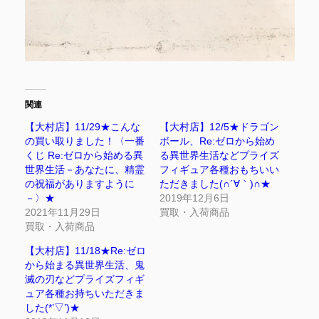
関連
【大村店】11/29★こんな
【大村店】12/5★ドラゴン
の買い取りました！〈一番
ボール、Re:ゼロから始め
くじ Re:ゼロから始める異
る異世界生活などプライズ
世界生活－あなたに、精霊
フィギュア各種おもちいい
の祝福がありますように
ただきました(∩´∀｀)∩★
－〉★
2019年12月6日
2021年11月29日
買取・入荷商品
買取・入荷商品
【大村店】11/18★Re:ゼロ
から始まる異世界生活、鬼
滅の刃などプライズフィギ
ュア各種お持ちいただきま
した(*’▽’)★