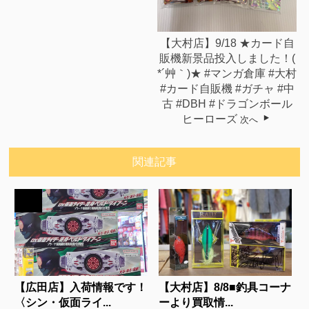
【大村店】9/18 ★カード自
販機新景品投入しました！(
*´艸｀)★ #マンガ倉庫 #大村
#カード自販機 #ガチャ #中
古 #DBH #ドラゴンボール
ヒーローズ
次へ
関連記事
【広田店】入荷情報です！
【大村店】8/8■釣具コーナ
〈シン・仮面ライ...
ーより買取情...