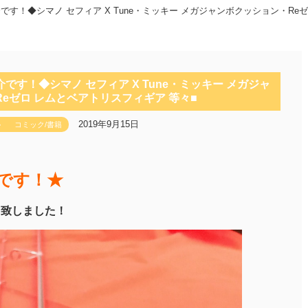
介です！◆シマノ セフィア X Tune・ミッキー メガジャンボクッション・Re
介です！◆シマノ セフィア X Tune・ミッキー メガジャ
eゼロ レムとベアトリスフィギア 等々■
2019年9月15日
ゃ
コミック/書籍
です！★
取り致しました！