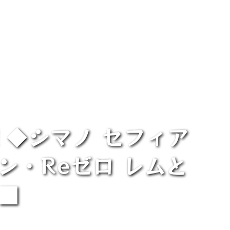
！◆シマノ セフィア
ン・Reゼロ レムと
■