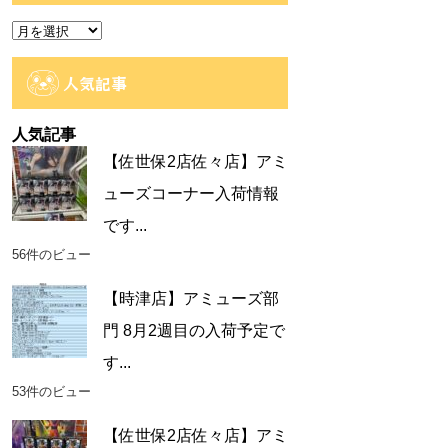
ー
ア
ー
カ
人気記事
イ
ブ
人気記事
【佐世保2店佐々店】アミ
ューズコーナー入荷情報
です...
56件のビュー
【時津店】アミューズ部
門 8月2週目の入荷予定で
す...
53件のビュー
【佐世保2店佐々店】アミ