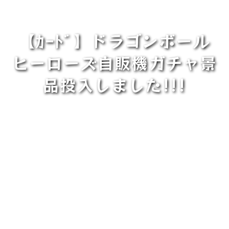
【ｶｰﾄﾞ】ドラゴンボール
ヒーローズ自販機ガチャ景
品投入しました!!!