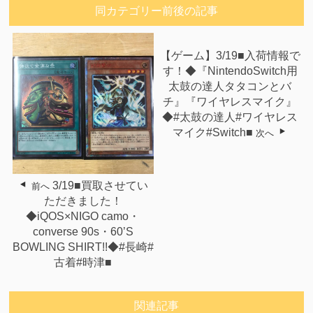
同カテゴリー前後の記事
【ゲーム】3/19■入荷情報で
す！◆『NintendoSwitch用
太鼓の達人タタコンとバ
チ』『ワイヤレスマイク』
◆#太鼓の達人#ワイヤレス
マイク#Switch■
次へ
3/19■買取させてい
前へ
ただきました！
◆iQOS×NIGO camo・
converse 90s・60’S
BOWLING SHIRT!!◆#長崎#
古着#時津■
関連記事