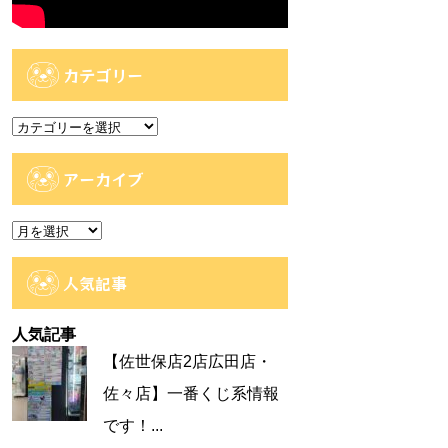
カテゴリー
カ
テ
ゴ
アーカイブ
リ
ー
ア
ー
カ
人気記事
イ
ブ
人気記事
【佐世保店2店広田店・
佐々店】一番くじ系情報
です！...