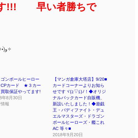
す!!! 早い者勝ちで
ご来店お待ちしております(๑•̀ㅂ•́)و✧
ラゴンボールヒーロー
【マンガ倉庫大塔店】9/20■
 CPカード ★３カー
カードコーナーよりお知ら
 買取保証やってます!
せですヾ(≧▽≦)ﾉ！◆オリジ
18年8月30日
ナルパックカード自販機、
着情報
新設いたしました！◆遊戯
王・バディファイト・デュ
エルマスターズ・ドラゴン
ボールヒーローズ・艦これ
AC 等々■
2018年9月20日