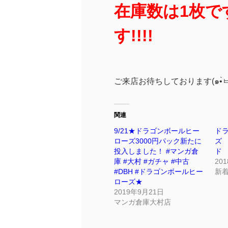
在庫数は1枚で
す!!!!
関連
9/21★ドラゴンボールヒー
ド
ローズ3000円パック新たに
ズ
投入しました！ #マンガ倉
ド
庫 #大村 #ガチャ #中古
20
#DBH #ドラゴンボールヒー
新
ローズ★
2019年9月21日
マンガ倉庫大村店