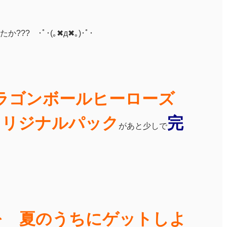
? ･ﾟ･(｡✖д✖｡)･ﾟ･
ラゴンボールヒーローズ
オリジナルパック
完
があと少しで
を 夏のうちにゲットしよ