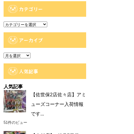
カテゴリー
カ
テ
ゴ
アーカイブ
リ
ー
ア
ー
カ
人気記事
イ
ブ
人気記事
【佐世保2店佐々店】アミ
ューズコーナー入荷情報
です...
51件のビュー