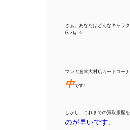
さぁ。あなたはどんなキャラク
(•̀ᴗ•́)و ̑̑ ✧
マンガ倉庫大村店カードコーナ
中
です!
しかし、これまでの買取履歴を
のが早いです
。