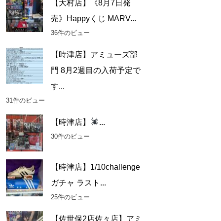
【大村店】《8月7日発
売》Happyくじ MARV...
36件のビュー
【時津店】アミューズ部
門 8月2週目の入荷予定で
す...
31件のビュー
【時津店】
...
30件のビュー
【時津店】1/10challenge
ガチャ ラスト...
25件のビュー
【佐世保2店佐々店】アミ