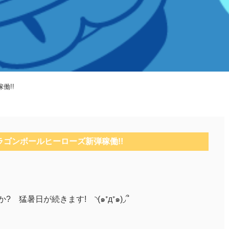
働!!
ラゴンボールヒーローズ新弾稼働!!
 猛暑日が続きます! ◝(๑⁺д⁺๑)◞՞