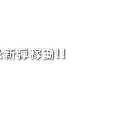
新弾稼働!!