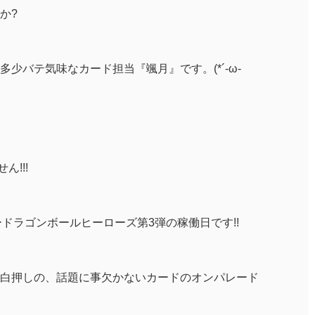
か?
少バテ気味なカード担当『颯月』です。(*´-ω-
ん!!!
パードラゴンボールヒーローズ第3弾の稼働日です!!
白押しの、話題に事欠かないカードのオンパレード