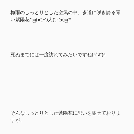
梅雨のしっとりとした空気の中、参道に咲き誇る青
い紫陽花*:ஐ(●˘͈ ᵕ˘͈)人(˘͈ᵕ ˘͈●)ஐ:*
死ぬまでには一度訪れてみたいですね(ง°̀ﾛ°́)ง
そんなしっとりとした紫陽花に思いを馳せておりま
すが、