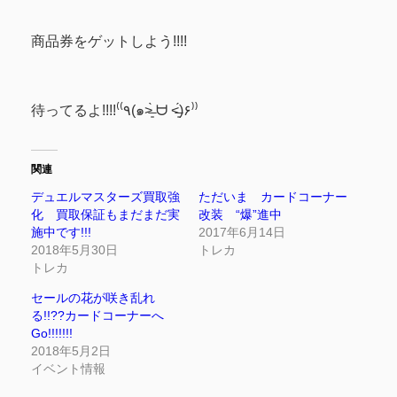
商品券をゲットしよう!!!!
待ってるよ!!!!⁽⁽٩(๑˃̶͈̀ ᗨ ˂̶͈́)۶⁾⁾
関連
デュエルマスターズ買取強
ただいま カードコーナー
化 買取保証もまだまだ実
改装 “爆”進中
施中です!!!
2017年6月14日
2018年5月30日
トレカ
トレカ
セールの花が咲き乱れ
る!!??カードコーナーへ
Go!!!!!!!
2018年5月2日
イベント情報