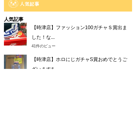
カ
人気記事
イ
ブ
人気記事
【時津店】ファッション100ガチャＳ賞出ま
した！な...
41件のビュー
【時津店】ホロにじガチャS賞おめでとうご
ざいます&...
29件のビュー
【時津店】アミューズ部門 8月2週目の入荷予
定です...
28件のビュー
【大村店】8/16 ビンゴ大会中止のご案内
26件のビュー