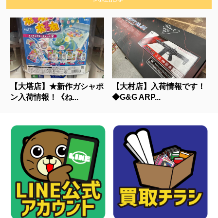
【大塔店】★新作ガシャポ
【大村店】入荷情報です！
ン入荷情報！《ね...
◆G&G ARP...