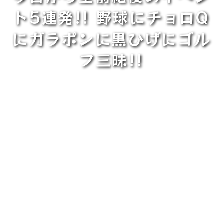
ト5連発!! 野球にチョロQ
にガラポンに黒ひげにゴル
フ三昧!!