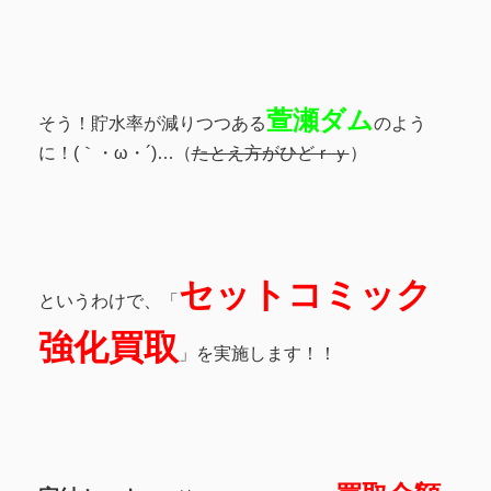
萱瀬ダム
そう！貯水率が減りつつある
のよう
に！(｀・ω・´)…（
たとえ方がひどｒｙ
）
セットコミック
というわけで、「
強化買取
」を実施します！！