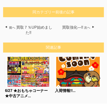
同カテゴリー前後の記事
買取７％UP始めまし
買取強化―!!
前へ
次へ
た!!
関連記事
6/27 ★おもちゃコーナー
入荷情報!!...
★中古アニメ...