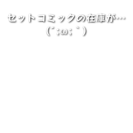
セットコミックの在庫が…
(´;ω;｀)