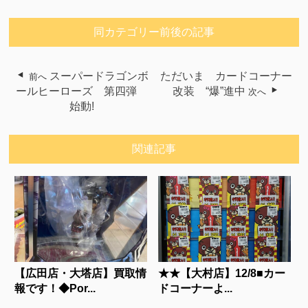
同カテゴリー前後の記事
スーパードラゴンボ
ただいま カードコーナー
前へ
ールヒーローズ 第四弾
改装 “爆”進中
次へ
始動!
関連記事
【広田店・大塔店】買取情
★★【大村店】12/8■カー
報です！◆Por...
ドコーナーよ...