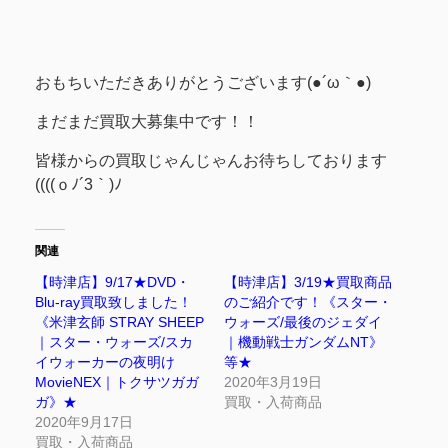
おもちいただきありがとうございます(●´ω｀●)
まだまだ買取大募集中です！！
皆様からの買取じゃんじゃんお待ちしております
((((ｏﾉ´3｀)ﾉ
関連
【時津店】9/17★DVD・
【時津店】3/19★買取商品
Blu-ray買取致しました！
のご紹介です！《スター・
《米津玄師 STRAY SHEEP
ウォーズ/最後のジェダイ
｜スター・ウォーズ/スカ
｜機動戦士ガンダムNT》
イウォーカーの夜明け
等★
MovieNEX｜トクサツガガ
2020年3月19日
ガ》★
買取・入荷商品
2020年9月17日
買取・入荷商品