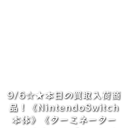
9/6☆★本日の買取入荷商
品！《NintendoSwitch
本体》《ターミネーター