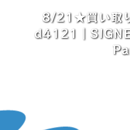
8/21★買い取
d4121｜SIG
P