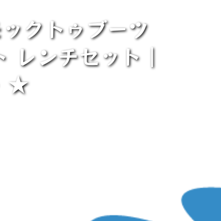
 モックトゥブーツ
ット レンチセット｜
》★