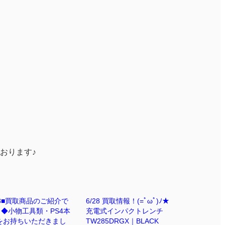
おります♪
13■買取商品のご紹介で
6/28 買取情報！(=ﾟωﾟ)ﾉ★
◆小物工具類・PS4本
充電式インパクトレンチ
 をお持ちいただきまし
TW285DRGX｜BLACK