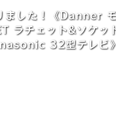
りました！《Danner
NET ラチェット&ソケ
anasonic 32型テレビ