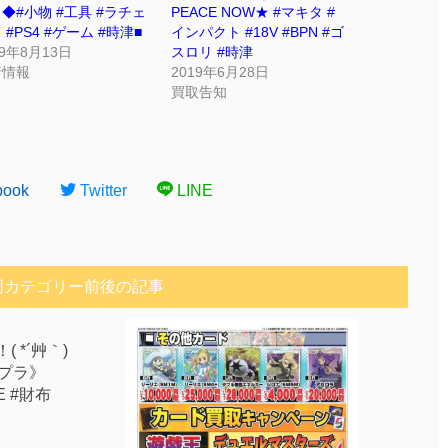
◆#小物 #工具 #ラチェ
PEACE NOW★ #マキタ #
 #PS4 #ゲーム #時津■
インパクト #18V #BPN #ゴ
19年8月13日
スロリ #時津
着情報
2019年6月28日
買取告知
book
Twitter
LINE
同カテゴリー前後の記事
 *´艸｀)
プラ》
TE #財布