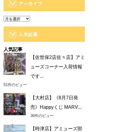
ゴ
アーカイブ
リ
ー
ア
ー
カ
人気記事
イ
ブ
人気記事
【佐世保2店佐々店】アミ
ューズコーナー入荷情報
です...
51件のビュー
【大村店】《8月7日発
売》Happyくじ MARV...
36件のビュー
【時津店】アミューズ部