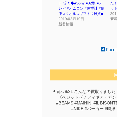
ト 等々◆#Sony #32型 #テ
た！
レビ #オムロン #体重計 #健
ット
康 #タオル #ギフト #雑貨■
20
2019年8月10日
新
新着情報
Face
8/21 こんなの買取りました！(
前へ
《ベジットゼノフィギア・ガン
#BEAMS #MAININI #IL BISON
#NIKE #パーカー #時津