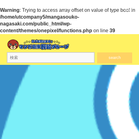
Warning
: Trying to access array offset on value of type bool in
/home/utcompany5/mangasouko-
nagasaki.com/public_html/wp-
content/themes/onepixel/functions.php
on line
39
search