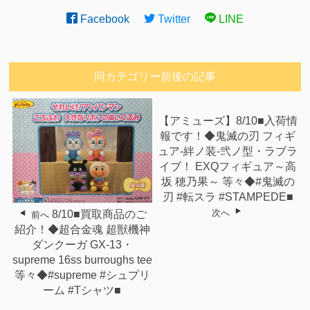
Facebook
Twitter
LINE
同カテゴリー前後の記事
【アミューズ】8/10■入荷情
報です！◆鬼滅の刃 フィギ
ュア-絆ノ装-弐ノ型・ラブラ
イブ！ EXQフィギュア～高
坂 穂乃果～ 等々◆#鬼滅の
刃 #転スラ #STAMPEDE■
次へ
8/10■買取商品のご
前へ
紹介！◆超合金魂 超獣機神
ダンクーガ GX-13・
supreme 16ss burroughs tee
等々◆#supreme #シュプリ
ーム #Tシャツ■