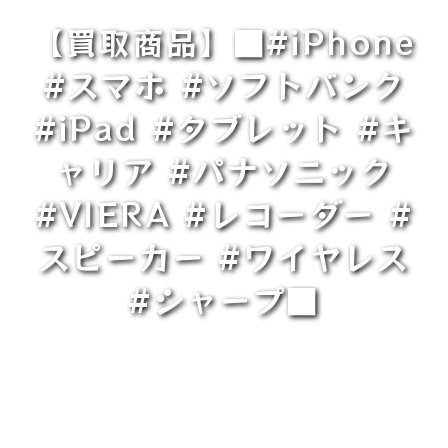
【買取商品】■#iPhone
#スマホ #ソフトバンク
#iPad #タブレット #キ
ャリア #パナソニック
#VIERA #レコーダー #
スピーカー #ワイヤレス
#シャープ■