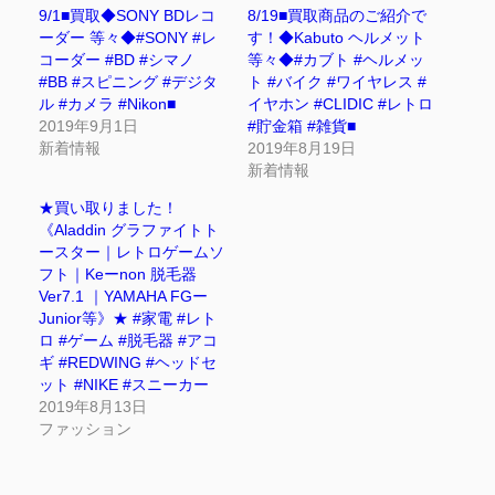
9/1■買取◆SONY BDレコ
8/19■買取商品のご紹介で
ーダー 等々◆#SONY #レ
す！◆Kabuto ヘルメット
コーダー #BD #シマノ
等々◆#カブト #ヘルメッ
#BB #スピニング #デジタ
ト #バイク #ワイヤレス #
ル #カメラ #Nikon■
イヤホン #CLIDIC #レトロ
2019年9月1日
#貯金箱 #雑貨■
新着情報
2019年8月19日
新着情報
★買い取りました！
《Aladdin グラファイトト
ースター｜レトロゲームソ
フト｜Keーnon 脱毛器
Ver7.1 ｜YAMAHA FGー
Junior等》★ #家電 #レト
ロ #ゲーム #脱毛器 #アコ
ギ #REDWING #ヘッドセ
ット #NIKE #スニーカー
2019年8月13日
ファッション