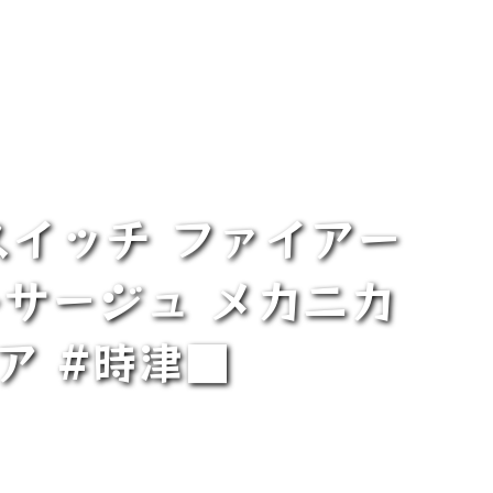
スイッチ ファイアー
レサージュ メカニカ
ドア #時津■