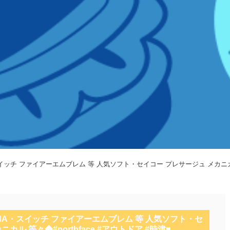
スイッチ ファイアーエムブレム 等 人気ソフト・セイコー プレサージュ メカニカル 等
15NA・スイッチ ファイアーエムブレム 等 人気ソフト・セ
カル 等々◆#northface #アウトドア #時津■