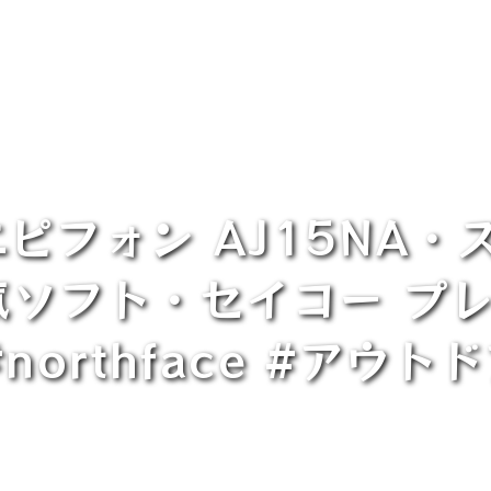
エピフォン AJ15NA・
気ソフト・セイコー プ
northface #アウト