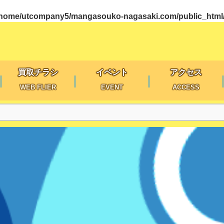
/home/utcompany5/mangasouko-nagasaki.com/public_html/w
買取チラシ
イベント
アクセス
WEB FLIER
EVENT
ACCESS