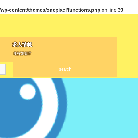
p-content/themes/onepixel/functions.php
on line
39
求人情報
RECRUIT
search