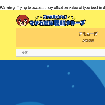
Warning
: Trying to access array offset on value of type bool in
アミューズ
AMUSE