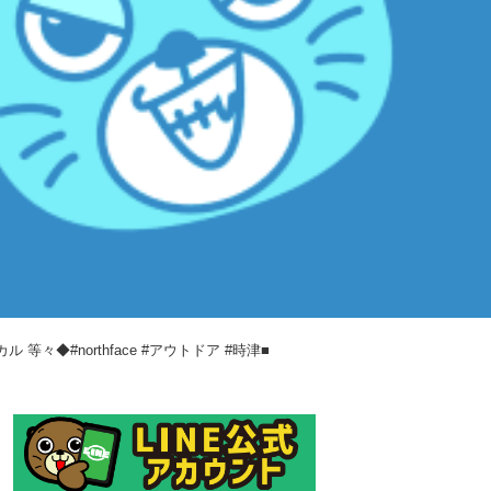
々◆#northface #アウトドア #時津■