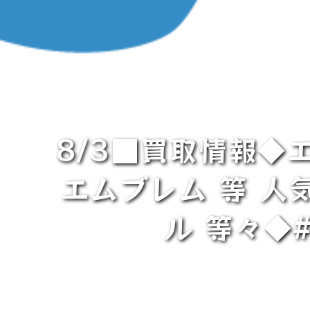
8/3■買取情報◆
エムブレム 等 人
ル 等々◆#