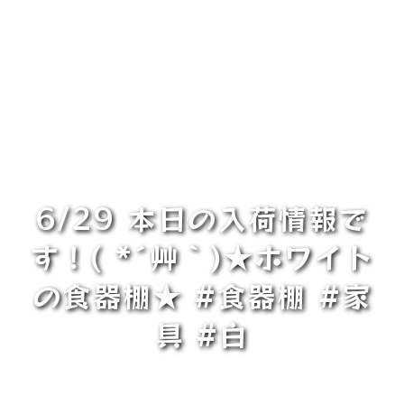
6/29 本日の入荷情報で
す！( *´艸｀)★ホワイト
の食器棚★ #食器棚 #家
具 #白