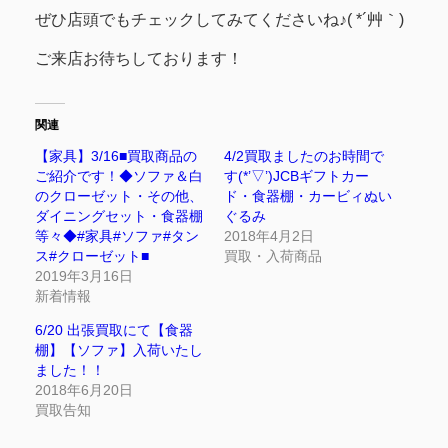
ぜひ店頭でもチェックしてみてくださいね♪( *´艸｀)
ご来店お待ちしております！
関連
【家具】3/16■買取商品の
4/2買取ましたのお時間で
ご紹介です！◆ソファ＆白
す(*’▽’)JCBギフトカー
のクローゼット・その他、
ド・食器棚・カービィぬい
ダイニングセット・食器棚
ぐるみ
等々◆#家具#ソファ#タン
2018年4月2日
ス#クローゼット■
買取・入荷商品
2019年3月16日
新着情報
6/20 出張買取にて【食器
棚】【ソファ】入荷いたし
ました！！
2018年6月20日
買取告知