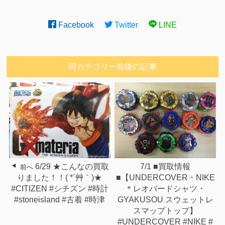
Facebook
Twitter
LINE
同カテゴリー前後の記事
7/1 ■買取情報
6/29 ★こんなの買取
前へ
■【UNDERCOVER・NIKE
りました！！( *´艸｀)★
＊レオパードシャツ・
#CITIZEN #シチズン #時計
GYAKUSOU スウェットレ
#stoneisland #古着 #時津
スマップトップ】
#UNDERCOVER #NIKE #