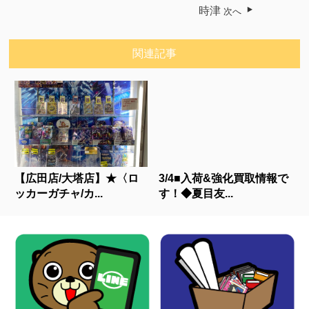
時津
次へ
関連記事
【広田店/大塔店】★〈ロ
3/4■入荷&強化買取情報で
ッカーガチャ/カ...
す！◆夏目友...