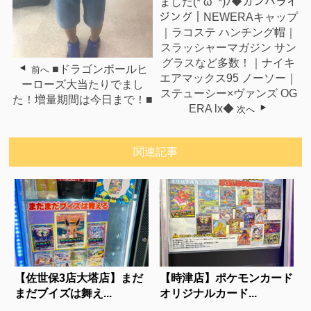
ました(*‘ω‘ *)ﾉ◆ガンバライ
ジング｜NEWERAキャップ
｜ラコステ ハンチング帽｜
スラッシャーマガジン サン
グラスなど多数！｜ナイキ
■ドラゴンボールヒ
前へ
エアマックス95 ノーソー｜
ーローズ大当たりでまし
ステューシー×ヴァンズ OG
た！増量期間は今日まで！■
ERA lx◆
次へ
関連記事
【佐世保3店大塔店】まだ
【時津店】ポケモンカード
まだブイズは舞え...
オリジナルカード...