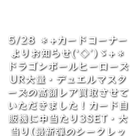
5/28 ＊+カードコーナー
よりお知らせ(‘◇’)ゞ+＊
ドラゴンボールヒーローズ
UR大量・デュエルマスタ
ーズの高額レア買取させて
いただきました！カード自
販機に中当たり3SET・大
当り(最新弾のシークレッ