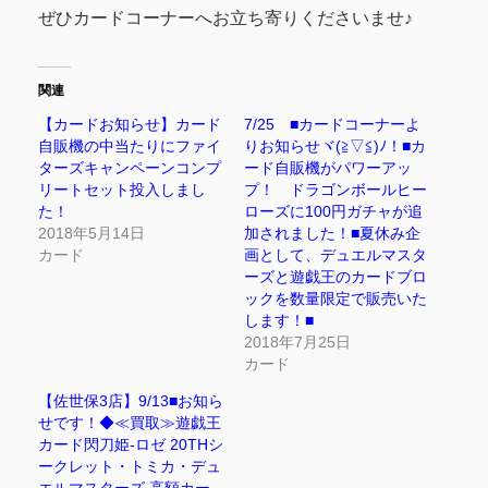
ぜひカードコーナーへお立ち寄りくださいませ♪
関連
【カードお知らせ】カード
7/25 ■カードコーナーよ
自販機の中当たりにファイ
りお知らせヾ(≧▽≦)ﾉ！■カ
ターズキャンペーンコンプ
ード自販機がパワーアッ
リートセット投入しまし
プ！ ドラゴンボールヒー
た！
ローズに100円ガチャが追
2018年5月14日
加されました！■夏休み企
カード
画として、デュエルマスタ
ーズと遊戯王のカードブロ
ックを数量限定で販売いた
します！■
2018年7月25日
カード
【佐世保3店】9/13■お知ら
せです！◆≪買取≫遊戯王
カード閃刀姫-ロゼ 20THシ
ークレット・トミカ・デュ
エルマスターズ 高額カー