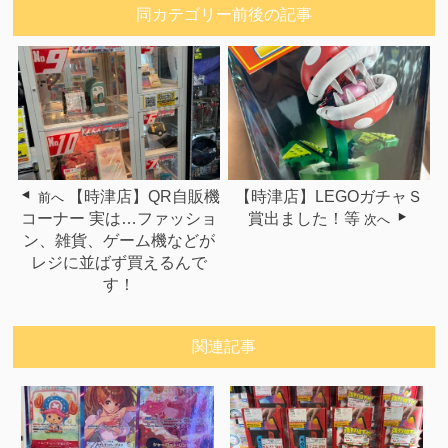
同カテゴリー前後の記事
【時津店】QR自販機
【時津店】LEGOガチャＳ
前へ
コーナー 実は…ファッショ
賞出ました！等
次へ
ン、雑貨、ゲーム機などが
レジに並ばず買えるんで
す！
関連記事