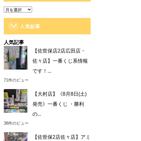
ー
ア
ー
カ
人気記事
イ
ブ
人気記事
【佐世保店2店広田店・
佐々店】一番くじ系情報
です！...
71件のビュー
【大村店】《8月8日(土)
発売》一番くじ ・勝利
の...
38件のビュー
【佐世保2店佐々店】アミ