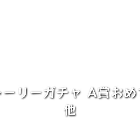
ーリーガチャ A賞お
他