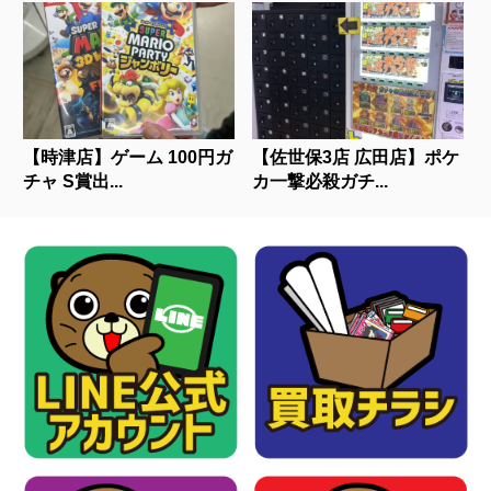
【時津店】ゲーム 100円ガ
【佐世保3店 広田店】ポケ
チャ S賞出...
カ一撃必殺ガチ...