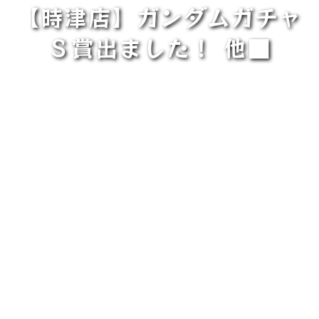
【時津店】ガンダムガチャ
Ｓ賞出ました！ 他■