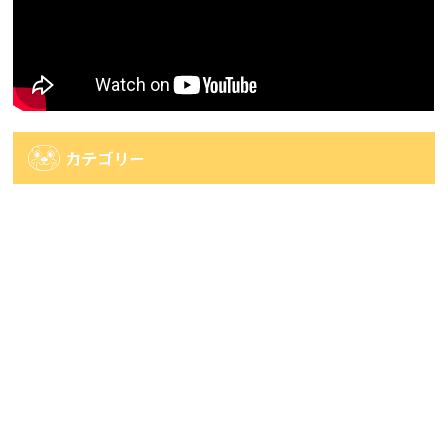
カテゴリー
カ
テ
ゴ
アーカイブ
リ
ー
ア
ー
カ
人気記事
イ
ブ
人気記事
【佐世保店2店広田店・佐々店】一番くじ系情