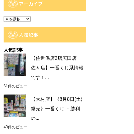
ゴ
アーカイブ
リ
ー
ア
ー
カ
人気記事
イ
ブ
人気記事
【佐世保店2店広田店・
佐々店】一番くじ系情報
です！...
61件のビュー
【大村店】《8月8日(土)
発売》一番くじ ・勝利
の...
40件のビュー