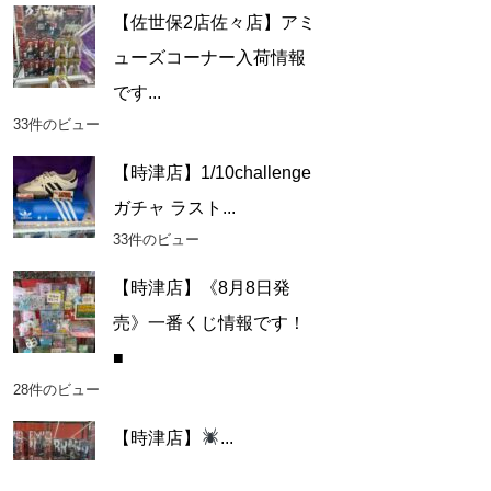
【佐世保2店佐々店】アミ
ューズコーナー入荷情報
です...
33件のビュー
【時津店】1/10challenge
ガチャ ラスト...
33件のビュー
【時津店】《8月8日発
売》一番くじ情報です！
■
28件のビュー
【時津店】
...
26件のビュー