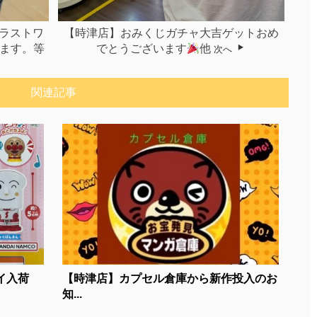
ラストワ
【時津店】おみくじガチャ大吉ゲットおめ
います。等
でとうございます
他
次へ
関連記事
イ入荷
【時津店】カプセル倉庫から新作投入のお
知...