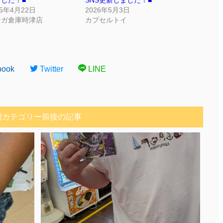
した！■
SNS更新しました！■
25年4月22日
2026年5月3日
ンガ倉庫時津店
カプセルトイ
book
Twitter
LINE
同カテゴリー前後の記事