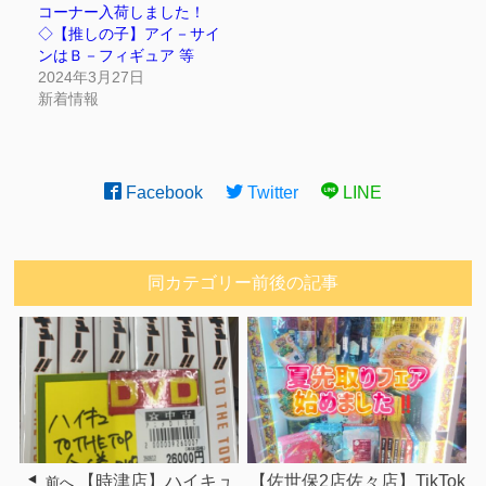
コーナー入荷しました！
◇【推しの子】アイ－サイ
ンはＢ－フィギュア 等
2024年3月27日
新着情報
Facebook
Twitter
LINE
同カテゴリー前後の記事
【時津店】ハイキュ
【佐世保2店佐々店】TikTok
前へ