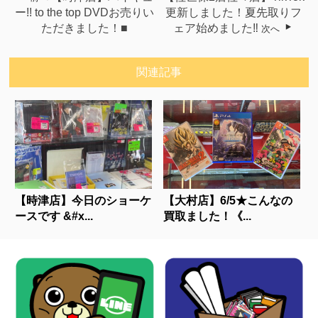
ー!! to the top DVDお売りい
更新しました！夏先取りフ
ただきました！■
ェア始めました‼
次へ
関連記事
【時津店】今日のショーケ
【大村店】6/5★こんなの
ースです &#x...
買取ました！《...