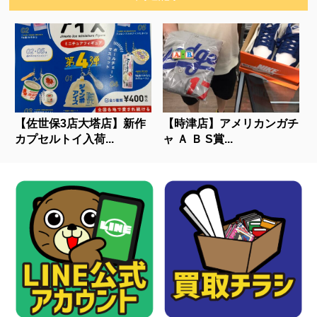
【佐世保3店大塔店】新作
【時津店】アメリカンガチ
カプセルトイ入荷...
ャ Ａ Ｂ S賞...