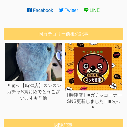
Facebook
Twitter
LINE
同カテゴリー前後の記事
【時津店】スンスン
前へ
ガチャS賞おめでとうござ
【時津店】■ガチャコーナー
います❀.*ﾟ他
SNS更新しました！■
次へ
関連記事