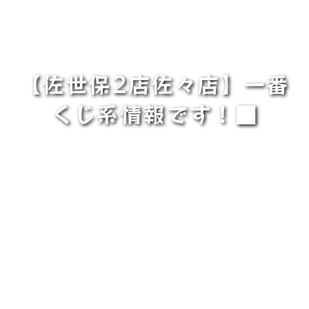
【佐世保2店佐々店】一番
くじ系情報です！■