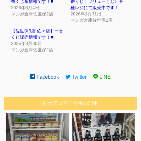
番くじ系情報です！■
番くじ｜フリューくじ》各
2026年8月4日
種レジにて販売中です！
マンガ倉庫佐世保2店
2026年1月31日
マンガ倉庫佐世保2店
【佐世保3店 佐々店】一番
くじ販売情報です！■
2025年8月30日
マンガ倉庫佐世保2店
Facebook
Twitter
LINE
同カテゴリー前後の記事