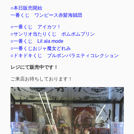
○本日販売開始
一番くじ ワンピース赤髪海賊団
○一番くじ アイカツ！
○サンリオ当たりくじ ポムポムプリン
○一番くじ Lil ala mode
○一番くじおジャ魔女どれみ
○ドキドキくじ ブルボンバラエティコレクション
レジにて販売中です！
ご来店お待ちしております！