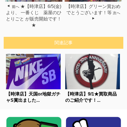
★【時津店】6/5(金)
【時津店】グリーン賞おめ
前へ
より、 一番くじ 薬屋のひ
でとうございます！等
次へ
とりごと が販売開始です！
★
関連記事
【時津店】天国or地獄ガチ
【時津店】9/1★買取商品
ャS賞出ました...
のご紹介です！...