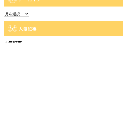
リ
ー
ア
ー
カ
人気記事
イ
ブ
人気記事
【佐世保2店佐々店】アミューズコーナー入荷
情報です...
70件のビュー
【時津店】アミューズ部門 8月2週目の入荷予
定です...
60件のビュー
【大村店】アミューズより入荷のご案内！
28件のビュー