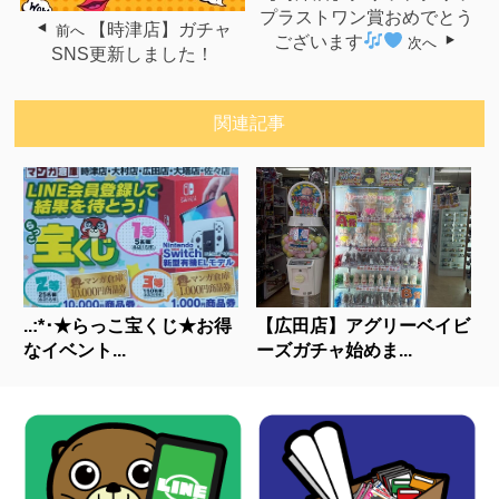
プラストワン賞おめでとう
【時津店】ガチャ
前へ
ございます
次へ
SNS更新しました！
関連記事
..:*･★らっこ宝くじ★お得
【広田店】アグリーベイビ
なイベント...
ーズガチャ始めま...