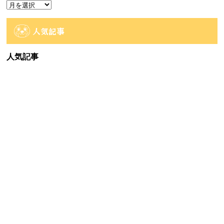
ア
ー
カ
人気記事
イ
ブ
人気記事
【佐世保2店佐々店】アミューズコーナー入荷
情報です...
67件のビュー
【時津店】アミューズ部門 8月2週目の入荷予
定です...
52件のビュー
【大村店】★アミューズ入荷情報★
36件のビュー
【佐世保2店佐々店】アミューズコーナー入荷