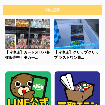
関連記事
【時津店】カードオリパ各
【時津店】クリップクリッ
種販売中！◆カー...
プ ラストワン賞...