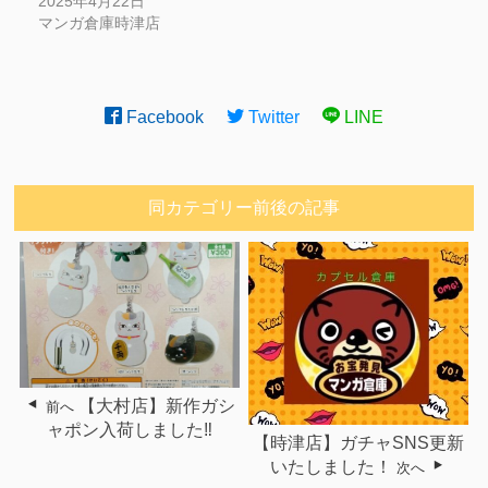
2025年4月22日
マンガ倉庫時津店
Facebook
Twitter
LINE
同カテゴリー前後の記事
【大村店】新作ガシ
前へ
ャポン入荷しました‼︎
【時津店】ガチャSNS更新
いたしました！
次へ