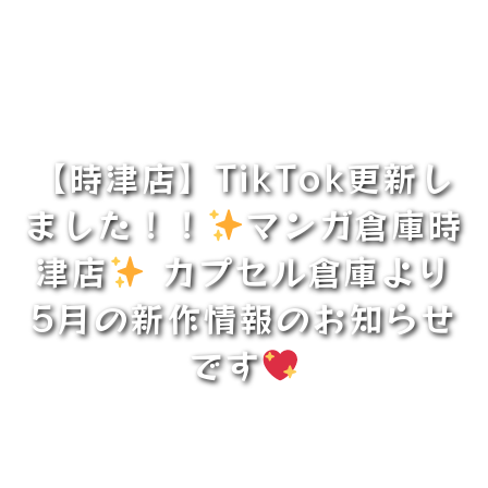
【時津店】TikTok更新し
ました！！
マンガ倉庫時
津店
カプセル倉庫より
5月の新作情報のお知らせ
です