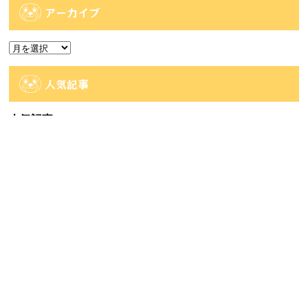
ゴ
アーカイブ
リ
ー
ア
ー
カ
人気記事
イ
ブ
人気記事
【佐世保2店佐々店】アミューズコーナー入荷
情報です...
45件のビュー
【大村店】《8月7日発売》Happyくじ
MARV...
37件のビュー
【時津店】アミューズ部門 8月2週目の入荷予
定です...