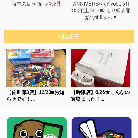
荷中の目玉商品紹介
ANNIVERSARY vol.1 5月
30日(土)朝10時より発売開
始です!!
次へ
関連記事
【佐世保3店】12/23■お知
【時津店】6/26★こんなの
らせです！...
買取ました！...