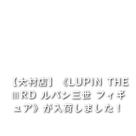
【大村店】《LUPIN THE
ⅢRD ルパン三世 フィギ
ュア》が入荷しました！