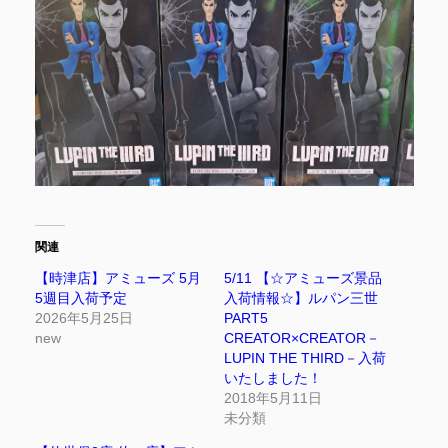
関連
【時津店】アミューズ 5月
5/11 【☆アミューズ景品
5週目入荷予定
入荷情報☆】ルパン三世
2026年5月25日
PART5
new
CREATOR×CREATOR－
LUPIN THE THIRD－入荷
いたしました！
2018年5月11日
未分類