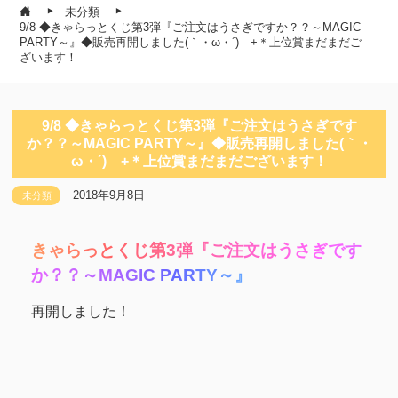
未分類
9/8 ◆きゃらっとくじ第3弾『ご注文はうさぎですか？？～MAGIC
PARTY～』◆販売再開しました(｀・ω・´)ゞ+＊上位賞まだまだご
ざいます！
9/8 ◆きゃらっとくじ第3弾『ご注文はうさぎです
か？？～MAGIC PARTY～』◆販売再開しました(｀・
ω・´)ゞ+＊上位賞まだまだございます！
2018年9月8日
未分類
き
ゃ
ら
っ
と
く
じ
第
3
弾
『
ご
注
文
は
う
さ
ぎ
で
す
か
？
？
～
M
A
G
I
C
P
A
R
T
Y
～
』
再開しました！