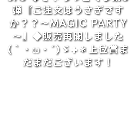
弾『ご注文はうさぎです
か？？～MAGIC PARTY
～』◆販売再開しました
(｀・ω・´)ゞ+＊上位賞ま
だまだございます！