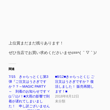
上位賞まだまだ残りあります！
ぜひ当店でお買い求めくださいませε≡≡ﾍ( ＾▽＾)ﾉ
関連
7/15 きゃらっとくじ第3
■8/12■きゃらっとくじ ご
弾『ご注文はうさぎです
注文はうさぎですか？ 復
か？？～MAGIC PARTY
活しました！ 販売再開し
～ 到着のお知らせですヾ
ます！■
(≧▽≦)ﾉ！■大雨の影響で到
2018年8月12日
着が遅れてしまいまし
未分類
た！ 申し訳ございません