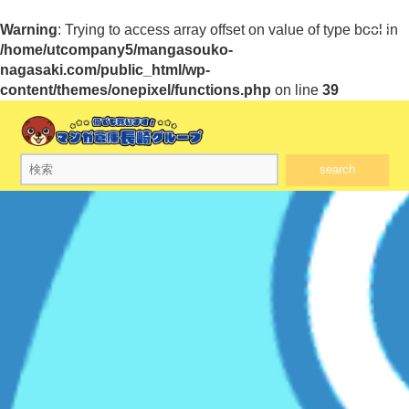
Warning
: Trying to access array offset on value of type bool in
/home/utcompany5/mangasouko-
nagasaki.com/public_html/wp-
content/themes/onepixel/functions.php
on line
39
search