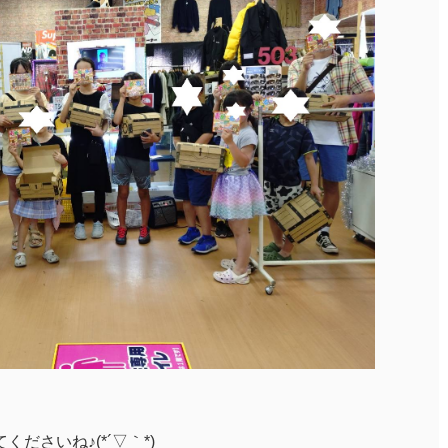
ださいね♪(*´▽｀*)