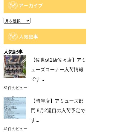
ゴ
アーカイブ
リ
ー
ア
ー
カ
人気記事
イ
ブ
人気記事
【佐世保2店佐々店】アミ
ューズコーナー入荷情報
です...
81件のビュー
【時津店】アミューズ部
門 8月2週目の入荷予定で
す...
41件のビュー