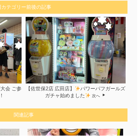
同カテゴリー前後の記事
大会 ご参
【佐世保2店 広田店】
パワーパフガールズ
！
ガチャ始めました
次へ
関連記事