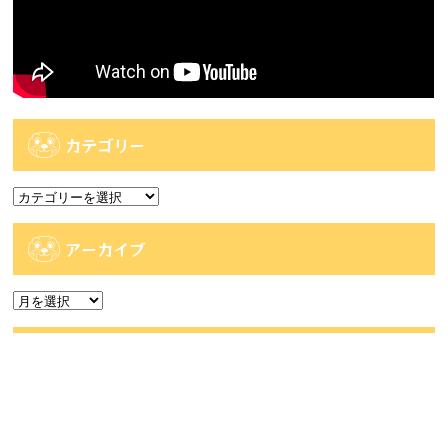
カテゴリー
カ
テ
ゴ
アーカイブ
リ
ー
ア
ー
カ
人気記事
イ
ブ
人気記事
【時津店】アミューズ部門 8月2週目の入荷予