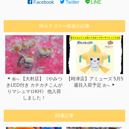
Facebook
Twitter
LINE
同カテゴリー前後の記事
【大村店】《やみつ
【時津店】アミューズ 5月5
前へ
きLED付き カチカチこんが
週目入荷予定
次へ
りマシュマロKH》 他入荷
しました！
関連記事