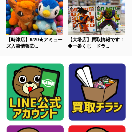
【時津店】9/20★アミュー
【大塔店】買取情報です！
ズ入荷情報②...
◆一番くじ ドラ...