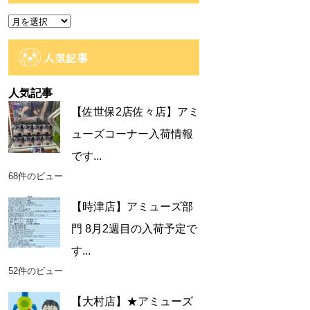
ー
ア
ー
カ
人気記事
イ
ブ
人気記事
【佐世保2店佐々店】アミ
ューズコーナー入荷情報
です...
68件のビュー
【時津店】アミューズ部
門 8月2週目の入荷予定で
す...
52件のビュー
【大村店】★アミューズ