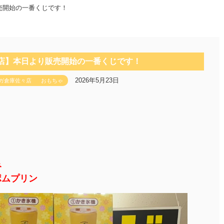
売開始の一番くじです！
々店】本日より販売開始の一番くじです！
2026年5月23日
ガ倉庫佐々店
おもちゃ
み
ポムプリン