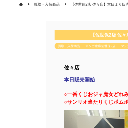
買取・入荷商品
【佐世保2店 佐々店】本日より販
【佐世保2店 佐
買取・入荷商品
マンガ倉庫佐世保2店
マン
佐々店
本日販売開始
○一番くじおジャ魔女どれ
○サンリオ当たりくじポム