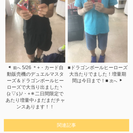
5/26 ＊+・カード自
■ドラゴンボールヒーローズ
前へ
動販売機のデュエルマスタ
大当たりでました！増量期
ーズ＆ドラゴンボールヒー
間は今日まで！■
次へ
ローズで大当り出ました丶
(≧▽≦)ﾉ・+＊二日間限定で
あたり増量中♪まだまだチャ
ンスあります！！
関連記事