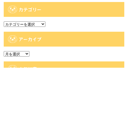
カテゴリー
カ
テ
ゴ
アーカイブ
リ
ー
ア
ー
カ
人気記事
イ
ブ
人気記事
【佐世保2店佐々店】アミューズコーナー入荷
情報です...
58件のビュー
【時津店】1/10challengeガチャ ラスト...