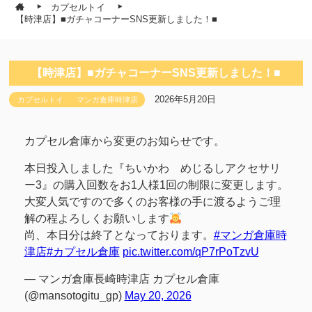
カプセルトイ
【時津店】■ガチャコーナーSNS更新しました！■
【時津店】■ガチャコーナーSNS更新しました！■
2026年5月20日
カプセルトイ
マンガ倉庫時津店
カプセル倉庫から変更のお知らせです。
本日投入しました『ちいかわ めじるしアクセサリ
ー3』の購入回数をお1人様1回の制限に変更します。
大変人気ですので多くのお客様の手に渡るようご理
解の程よろしくお願いします
尚、本日分は終了となっております。
#マンガ倉庫時
津店
#カプセル倉庫
pic.twitter.com/qP7rPoTzvU
— マンガ倉庫長崎時津店 カプセル倉庫
(@mansotogitu_gp)
May 20, 2026