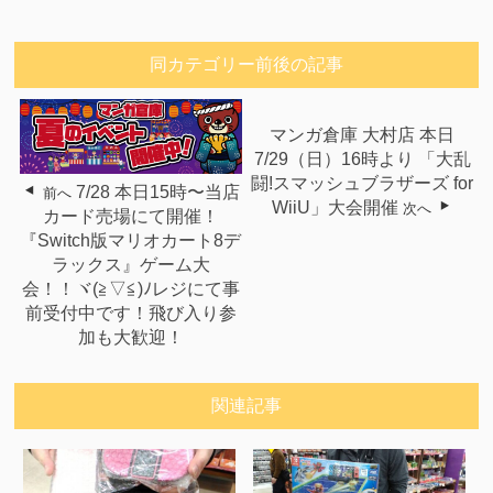
同カテゴリー前後の記事
マンガ倉庫 大村店 本日
7/29（日）16時より 「大乱
闘!スマッシュブラザーズ for
7/28 本日15時〜当店
前へ
WiiU」大会開催
次へ
カード売場にて開催！
『Switch版マリオカート8デ
ラックス』ゲーム大
会！！ヾ(≧▽≦)ﾉレジにて事
前受付中です！飛び入り参
加も大歓迎！
関連記事