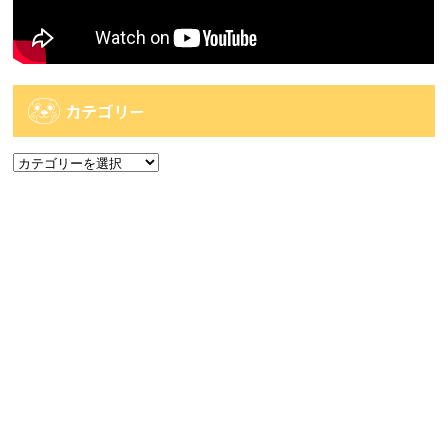
カテゴリー
カ
テ
ゴ
アーカイブ
リ
ー
ア
ー
カ
人気記事
イ
ブ
人気記事
【佐世保2店佐々店】アミューズコーナー入荷
情報です...