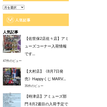
ー
ア
ー
カ
人気記事
イ
ブ
人気記事
【佐世保2店佐々店】アミ
ューズコーナー入荷情報
です...
47件のビュー
【大村店】《8月7日発
売》Happyくじ MARV...
35件のビュー
【時津店】アミューズ部
門 8月2週目の入荷予定で