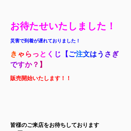
お待たせいたしました！
災害で到着が遅れておりました！
き
ゃ
ら
っ
と
く
じ
【
ご
注
文
は
う
さ
ぎ
で
す
か
？
】
販売開始いたします！！
皆様のご来店をお待ちしております