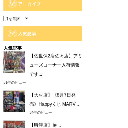
ゴ
アーカイブ
リ
ー
ア
ー
カ
人気記事
イ
ブ
人気記事
【佐世保2店佐々店】アミ
ューズコーナー入荷情報
です...
51件のビュー
【大村店】《8月7日発
売》Happyくじ MARV...
34件のビュー
【時津店】
...