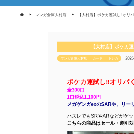
マンガ倉庫大村店
【大村店】ポケカ運試し‼オリ
【大村店】ポケカ運
202
マンガ倉庫大村店
カード
トレカ
ポケカ運試し‼オリパ
全300口
1口税込1,100円
メガゲンガexのSARや、リー
ハズレでもSRやARなどがゲ
こちらの商品はセール・割引対