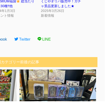
EMIUM福袋
総当たり
くじやオリパ販売中！ガチ
30種‼︎他
ャ景品更新しました★
24年1月3日
2025年3月26日
ベント情報
新着情報
book
Twitter
LINE
同カテゴリー前後の記事