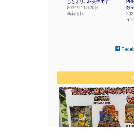
じとオリパ販売中です！
PR
2024年11月20日
数全
新着情報
20
イ
Face