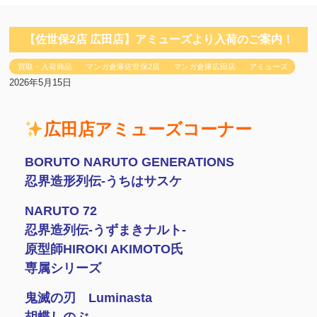
【佐世保2店 広田店】アミューズより入荷のご案内！
買取・入荷商品
マンガ倉庫佐世保2店
マンガ倉庫広田店
アミューズ
2026年5月15日
広田店アミューズコーナー
BORUTO NARUTO GENERATIONS
忍界造形列伝-うちはサスケ
NARUTO 72
忍界造列伝-うずまきナルト-
原型師HIROKI AKIMOTO氏
専属シリーズ
鬼滅の刃 Luminasta