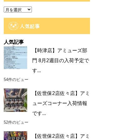
ー
ア
ー
カ
人気記事
イ
ブ
人気記事
【時津店】アミューズ部
門 8月2週目の入荷予定で
す...
54件のビュー
【佐世保2店佐々店】アミ
ューズコーナー入荷情報
です...
52件のビュー
【佐世保2店佐々店】アミ