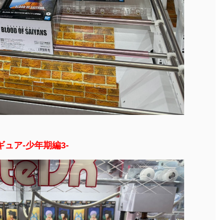
ュア-少年期編3-