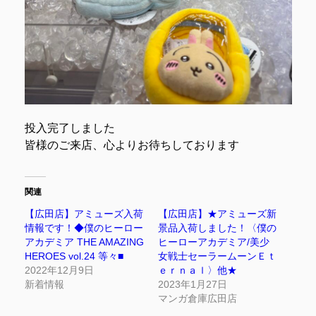
投入完了しました
皆様のご来店、心よりお待ちしております
関連
【広田店】アミューズ入荷
【広田店】★アミューズ新
情報です！◆僕のヒーロー
景品入荷しました！〈僕の
アカデミア THE AMAZING
ヒーローアカデミア/美少
HEROES vol.24 等々■
女戦士セーラームーンＥｔ
2022年12月9日
ｅｒｎａｌ〉他★
新着情報
2023年1月27日
マンガ倉庫広田店