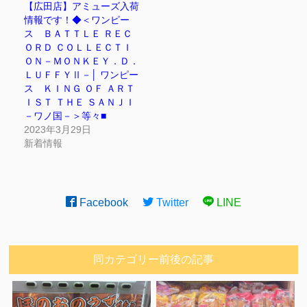
【広田店】アミューズ入荷
情報です！◆＜ワンピー
ス ＢＡＴＴＬＥ ＲＥＣ
ＯＲＤ ＣＯＬＬＥＣＴＩ
ＯＮ－ＭＯＮＫＥＹ．Ｄ．
ＬＵＦＦＹⅡ－│ ワンピー
ス ＫＩＮＧ ＯＦ ＡＲＴ
ＩＳＴ ＴＨＥ ＳＡＮＪＩ
－ワノ国－＞等々■
2023年3月29日
新着情報
Facebook
Twitter
LINE
同カテゴリー前後の記事