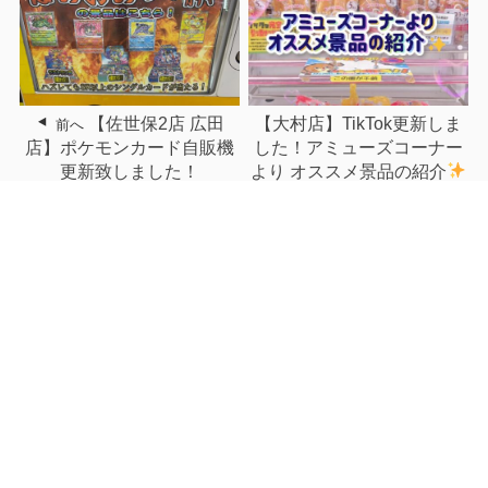
【佐世保2店 広田
【大村店】TikTok更新しま
前へ
店】ポケモンカード自販機
した！アミューズコーナー
更新致しました！
より オススメ景品の紹介
次へ
関連記事
【佐世保2店佐々店】新作
【時津店】★こんなの買い
カプセルトイ入荷...
取りました！〈N...