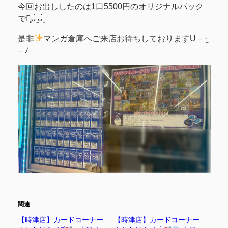
今回お出ししたのは1口5500円のオリジナルパック
です͈ᴗ̀ ̫ᴗ́ ͈
是非
マンガ倉庫へご来店お待ちしておりますU – ·̫
– ﾉ
関連
【時津店】カードコーナー
【時津店】カードコーナー