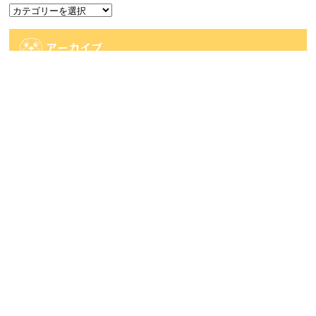
カ
テ
ゴ
アーカイブ
リ
ー
ア
ー
カ
人気記事
イ
ブ
人気記事
【佐世保店2店広田店・佐々店】一番くじ系情
報です！...
67件のビュー
【時津店】ガチャSNS更新しました！■
41件のビュー
【時津店】モンスターハンターガチャＳ賞 お