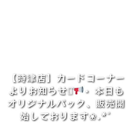
【時津店】カードコーナー
よりお知らせ⋆͛
⋆ 本日も
オリジナルパック、販売開
始しております❀.*ﾟ