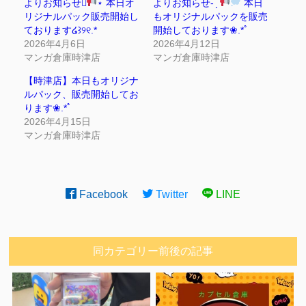
よりお知らせ⋆͛
⋆ 本日オ
よりお知らせ- ̗̀
本日
リジナルパック販売開始し
もオリジナルパックを販売
ております໒꒱୨୧.*
開始しております❀.*ﾟ
2026年4月6日
2026年4月12日
マンガ倉庫時津店
マンガ倉庫時津店
【時津店】本日もオリジナ
ルパック、販売開始してお
ります❀.*ﾟ
2026年4月15日
マンガ倉庫時津店
Facebook
Twitter
LINE
同カテゴリー前後の記事