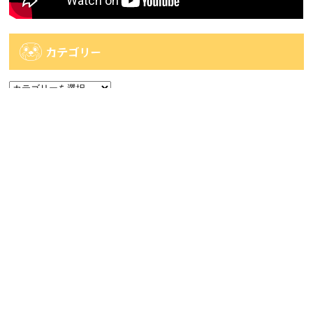
カテゴリー
カ
テ
ゴ
アーカイブ
リ
ー
ア
ー
カ
人気記事
イ
ブ
人気記事
【佐世保2店佐々店】アミューズコーナー入荷
情報です...
45件のビュー