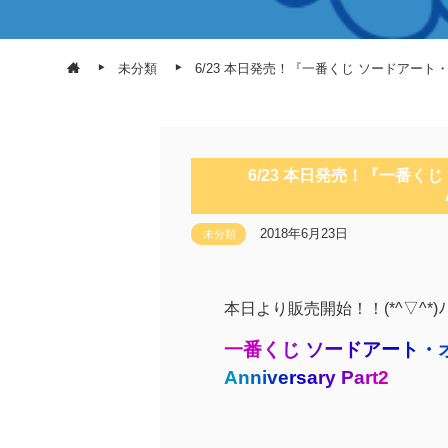
未分類
6/23 本日発売！『一番くじ ソードアート・オンライン
6/23 本日発売！『一番くじ 
2018年6月23日
未分類
本日より販売開始！！(*^▽^*)ﾉ
一
番
く
じ
ソ
ー
ド
ア
ー
ト
・
A
n
n
i
v
e
r
s
a
r
y
P
a
r
t
2