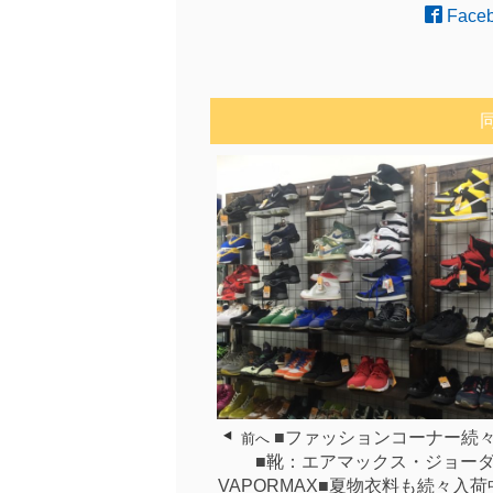
Face
■ファッションコーナー続
前へ
■靴：エアマックス・ジョー
VAPORMAX■夏物衣料も続々入荷