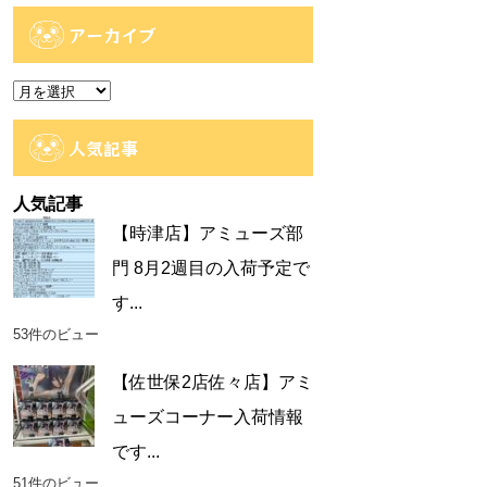
テ
ゴ
アーカイブ
リ
ー
ア
ー
カ
人気記事
イ
ブ
人気記事
【時津店】アミューズ部
門 8月2週目の入荷予定で
す...
53件のビュー
【佐世保2店佐々店】アミ
ューズコーナー入荷情報
です...
51件のビュー