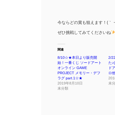
今ならどの賞も狙えます！(｀・
ぜひ挑戦してみてくださいね
関連
8/10☆★本日より販売開
2/
始！一番くじ ソードアート
た♪
オンライン GAME
ドア
PROJECT メモリー・デフ
ロ
ラグ part.1☆★
20
2019年8月10日
未
未分類