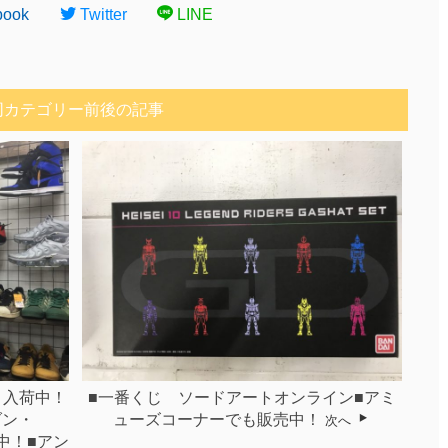
book
Twitter
LINE
同カテゴリー前後の記事
々入荷中！
■一番くじ ソードアートオンライン■アミ
ダン・
ューズコーナーでも販売中！
次へ
中！■アン