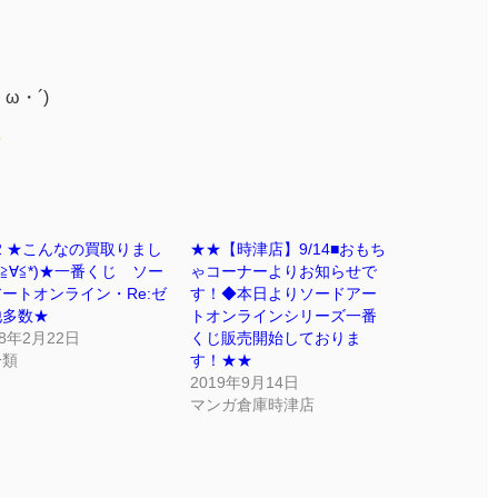
ω・´)ゞ
22 ★こんなの買取りまし
★★【時津店】9/14■おもち
(≧∀≦*)★一番くじ ソー
ゃコーナーよりお知らせで
ートオンライン・Re:ゼ
す！◆本日よりソードアー
他多数★
トオンラインシリーズ一番
18年2月22日
くじ販売開始しておりま
分類
す！★★
2019年9月14日
マンガ倉庫時津店