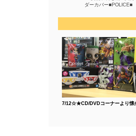
ダーカバー■POLICE■
7/12☆★CD/DVDコーナーより懐か.