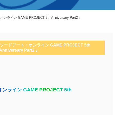
 GAME PROJECT 5th Anniversary Part2 』
ソードアート・オンライン GAME PROJECT 5th
Anniversary Part2 』
オ
ン
ラ
イ
ン
G
A
M
E
P
R
O
J
E
C
T
5
t
h