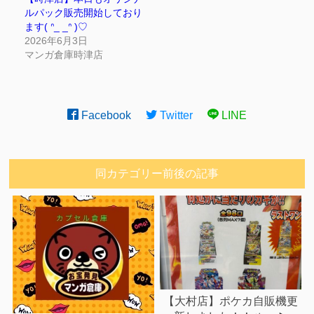
ルパック販売開始しており
ます‎( ᐢ_ _ᐢ )♡
2026年6月3日
マンガ倉庫時津店
Facebook
Twitter
LINE
同カテゴリー前後の記事
【大村店】ポケカ自販機更