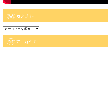
カテゴリー
カ
テ
ゴ
アーカイブ
リ
ー
ア
ー
カ
人気記事
イ
ブ
人気記事
【佐世保2店佐々店】アミューズコーナー入荷
情報です...
64件のビュー