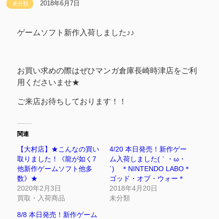
2018年6月7日
未分類
ゲームソフト新作入荷しました♪♪
お買い求めの際はぜひマンガ倉庫長崎時津店をご利
用くださいませ★
ご来店お待ちしております！！
関連
【大村店】★こんなの買い
4/20 本日発売！新作ゲー
取りました！《龍が如く7
ム入荷しました(｀・ω・
他新作ゲームソフト他多
´)ゞ＊NINTENDO LABO＊
数》★
ゴッド・オブ・ウォー＊
2020年2月3日
2018年4月20日
買取・入荷商品
未分類
8/8 本日発売！新作ゲーム