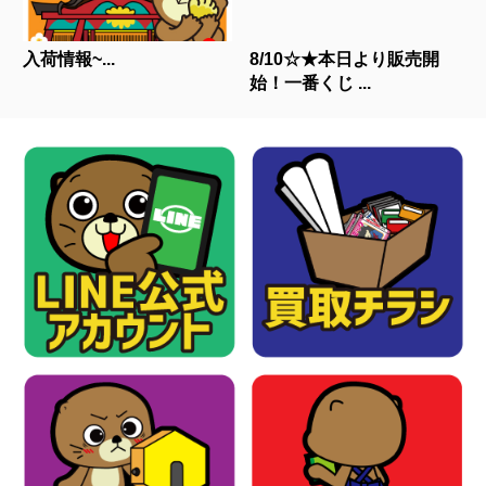
入荷情報~...
8/10☆★本日より販売開
始！一番くじ ...