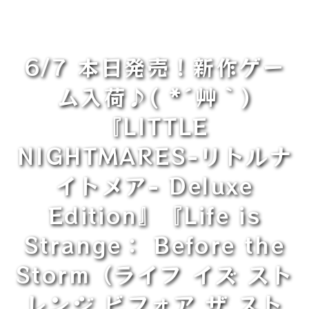
6/7 本日発売！新作ゲー
ム入荷♪( *´艸｀)
『LITTLE
NIGHTMARES-リトルナ
イトメア- Deluxe
Edition』『Life is
Strange： Before the
Storm（ライフ イズ スト
レンジ ビフォア ザ スト