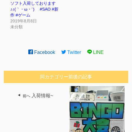
ソフト入荷しております
♪♪(｀・ω・´)ゞ #SAO #新
作 #ゲーム
2019年8月8日
未分類
Facebook
Twitter
LINE
同カテゴリー前後の記事
入荷情報~
前へ