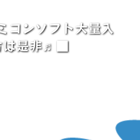
ァミコンソフト大量入
方は是非♬■