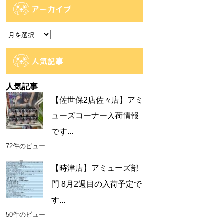
ゴ
アーカイブ
リ
ー
ア
ー
カ
人気記事
イ
ブ
人気記事
【佐世保2店佐々店】アミ
ューズコーナー入荷情報
です...
72件のビュー
【時津店】アミューズ部
門 8月2週目の入荷予定で
す...
50件のビュー