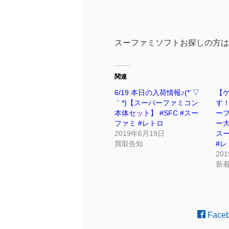
スーファミソフトお探しの方は
関連
6/19 本日の入荷情報♪(*´▽
【ゲ
｀*)【スーパーファミコン
す
本体セット】 #SFC #スー
ー
ファミ #レトロ
ー
2019年6月19日
ス
買取告知
#レ
20
新
Face