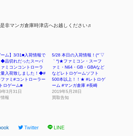
是非マンガ倉庫時津店へお越しください♬
ーム】3/31■入荷情報で
5/28 本日の入荷情報！(*´▽
！◆品切れだったスーパ
｀*)★ファミコン・スーフ
ファミコンコントローラ
ァミ・N64・GB・GBAなど
大量入荷致しました！◆#
などレトロゲームソフト
ーファミ#コントローラー
500本以上！！★ #レトロゲ
トロゲーム■
ーム #マンガ倉庫 #長崎
19年3月31日
2019年5月28日
着情報
買取告知
book
Twitter
LINE