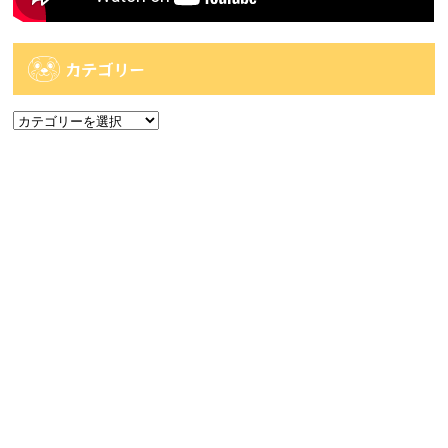
カテゴリー
カ
テ
ゴ
アーカイブ
リ
ー
ア
ー
カ
人気記事
イ
ブ
人気記事
【佐世保店2店広田店・佐々店】一番くじ系情
報です！...
69件のビュー